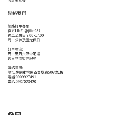
防詐騙宣導
聯絡我們
網路訂單客服
官方LINE: @jilin957
週二至周日 9:00-17:00
周一公休及國定假日
訂單物流:
周一至周六照常配送
週日物流暫停服務
聯絡資訊:
地址:桃園市桃園區寶慶路506號1樓
電話:0909927491
電話:0937023420