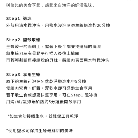
與倫比的美食享受，感受來自海洋的鮮活滋味。
Step1. 退冰
外殼用清水微沖洗，用鹽水浸泡冷凍生蠔退冰約20分鐘
Step2. 開殼取蠔
生蠔較平的面朝上，握著下後半部並找邊緣的縫隙
將生蠔刀左右晃動平行插入後往上撬開
再輕輕劃斷連接蠔殼的貝柱，將蠔肉表面用水稍微沖洗
Step3. 享用生蠔
取下的生蠔可泡在另盆乾淨鹽冰水中5分鐘
使蠔肉緊實、鮮甜，瀝乾水即可盛盤生食享用
若不敢生食或想更快速享用，可在Step1.退冰後
用烤
/
蒸
/
氣炸鍋加熱約
5
分鐘後開殼享用
*如生食勿接觸生水，並確保工具乾淨
*使用鹽水可保持生蠔最鮮甜的美味