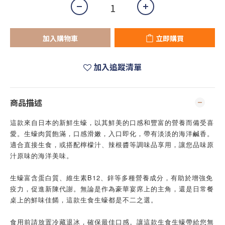
加入購物車
立即購買
加入追蹤清單
商品描述
這款來自日本的新鮮生蠔，以其鮮美的口感和豐富的營養而備受喜
愛。生蠔肉質飽滿，口感滑嫩，入口即化，帶有淡淡的海洋鹹香。
適合直接生食，或搭配檸檬汁、辣根醬等調味品享用，讓您品味原
汁原味的海洋美味。
生蠔富含蛋白質、維生素B12、鋅等多種營養成分，有助於增強免
疫力，促進新陳代謝。無論是作為豪華宴席上的主角，還是日常餐
桌上的鮮味佳餚，這款生食生蠔都是不二之選。
食用前請放置冷藏退冰，確保最佳口感。讓這款生食生蠔帶給您無